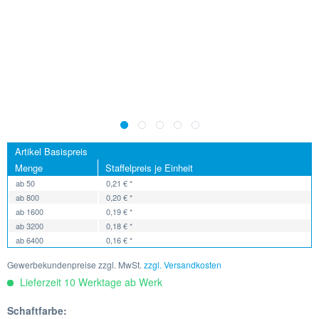
Artikel Basispreis
Menge
Staffelpreis je Einheit
ab
50
0,21 € *
ab
800
0,20 € *
ab
1600
0,19 € *
ab
3200
0,18 € *
ab
6400
0,16 € *
Gewerbekundenpreise zzgl. MwSt.
zzgl. Versandkosten
Lieferzeit 10 Werktage ab Werk
Schaftfarbe: