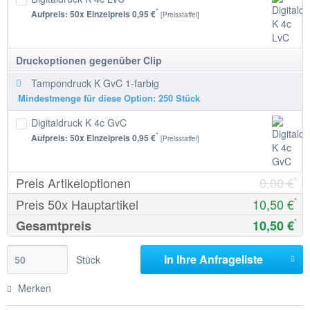
*
Aufpreis:
50
x Einzelpreis
0,95 €
[Preisstaffel]
Druckoptionen gegenüber Clip
Tampondruck K GvC 1-farbig
Mindestmenge für diese Option: 250 Stück
Digitaldruck K 4c GvC
*
Aufpreis:
50
x Einzelpreis
0,95 €
[Preisstaffel]
Preis Artikeloptionen
0,00 €
*
Preis
50
x Hauptartikel
10,50 €
*
Gesamtpreis
10,50 €
*
In Ihre
Anfrageliste
Stück
Merken