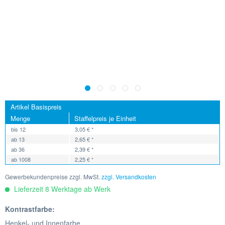
Artikel Basispreis
Menge
Staffelpreis je Einheit
bis
12
3,05 € *
ab
13
2,65 € *
ab
36
2,39 € *
ab
1008
2,25 € *
Gewerbekundenpreise zzgl. MwSt.
zzgl. Versandkosten
Lieferzeit 8 Werktage ab Werk
Kontrastfarbe:
Henkel- und Innenfarbe