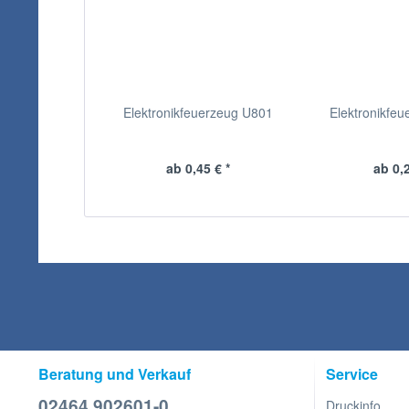
Elektronikfeuerzeug U801
Elektronikfeu
ab 0,45 € *
ab 0,2
Beratung und Verkauf
Service
02464 902601-0
Druckinfo