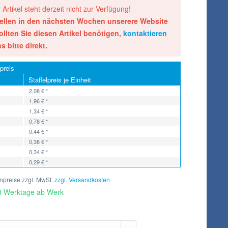
 Artikel steht derzeit nicht zur Verfügung!
tellen in den nächsten Wochen unserere Website
ollten Sie diesen Artikel benötigen,
kontaktieren
s bitte direkt.
preis
Staffelpreis je Einheit
2,08 € *
1,96 € *
1,34 € *
0,78 € *
0,44 € *
0,38 € *
0,34 € *
0,29 € *
preise zzgl. MwSt.
zzgl. Versandkosten
 8 Werktage ab Werk