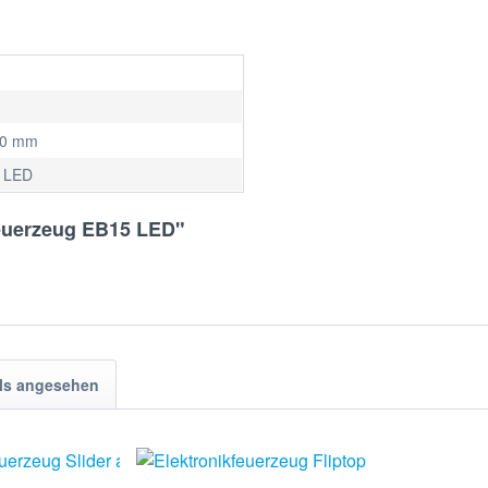
50 mm
 LED
feuerzeug EB15 LED"
ls angesehen