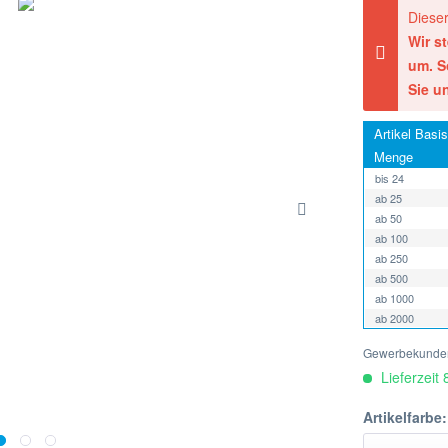
Dieser
Wir s
um. S
Sie un
Artikel Basis
Menge
bis
24
ab
25
ab
50
ab
100
ab
250
ab
500
ab
1000
ab
2000
Gewerbekunden
Lieferzeit
Artikelfarbe: