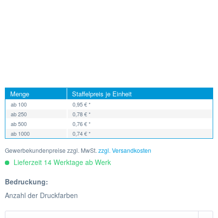
Menge
Staffelpreis je Einheit
ab
100
0,95 € *
ab
250
0,78 € *
ab
500
0,76 € *
ab
1000
0,74 € *
Gewerbekundenpreise zzgl. MwSt.
zzgl. Versandkosten
Lieferzeit 14 Werktage ab Werk
Bedruckung:
Anzahl der Druckfarben